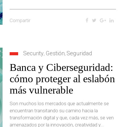
Compartir
Security
Gestión
Seguridad
,
,
Banca y Ciberseguridad:
cómo proteger al eslabón
más vulnerable
Son muchos los mercados que actualmente se
encuentran transitando su camino hacia la
transformación digital y que, cada vez más, se ven
amenazados por la innovación, creatividad y...