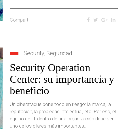
Compartir
Security
Seguridad
,
Security Operation
Center: su importancia y
beneficio
Un ciberataque pone todo en riesgo: la marca, la
reputación, la propiedad intelectual, etc. Por eso, el
equipo de IT dentro de una organización debe ser
uno de los pilares más importantes...