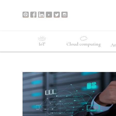
IoT
Cloud computing
An