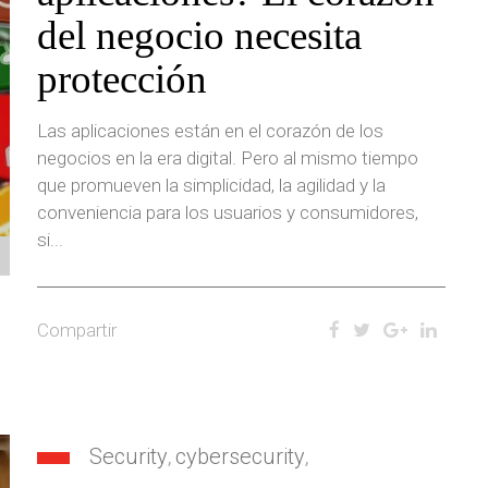
del negocio necesita
protección
Las aplicaciones están en el corazón de los
negocios en la era digital. Pero al mismo tiempo
que promueven la simplicidad, la agilidad y la
conveniencia para los usuarios y consumidores,
si...
Compartir
Security
cybersecurity
,
,