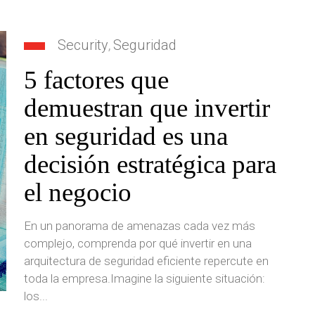
Security
Seguridad
,
5 factores que
demuestran que invertir
en seguridad es una
decisión estratégica para
el negocio
En un panorama de amenazas cada vez más
complejo, comprenda por qué invertir en una
arquitectura de seguridad eficiente repercute en
toda la empresa.Imagine la siguiente situación:
los...