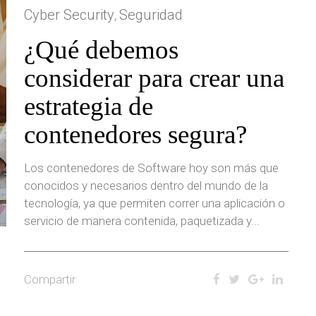
Cyber Security
Seguridad
,
¿Qué debemos
considerar para crear una
estrategia de
contenedores segura?
Los contenedores de Software hoy son más que
conocidos y necesarios dentro del mundo de la
tecnología, ya que permiten correr una aplicación o
servicio de manera contenida, paquetizada y...
Compartir