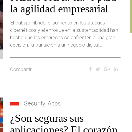
la agilidad empresarial
El trabajo híbrido, el aumento en los ataques
cibernéticos y el enfoque en la sustentabilidad han
hecho que las empresas se enfrenten a una gran
decisión: la transición a un negocio digital...
Compartir
Security
Apps
,
¿Son seguras sus
aplicaciones? El corazón