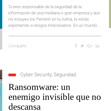
Si eres responsable de la seguridad de la
información de una mediana o gran empresa y aún
no incluyes los Pentest en tu rutina, te estás
exponiendo a riesgos innecesarios. En un mundo...
Compartir
Cyber Security
Seguridad
,
Ransomware: un
enemigo invisible que no
descansa