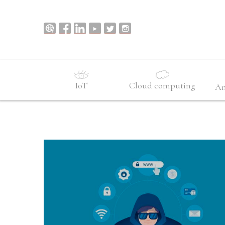
IoT
Cloud computing
An