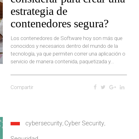
estrategia de
contenedores segura?
Los contenedores de Software hoy son más que
conocidos y necesarios dentro del mundo de la
tecnología, ya que permiten correr una aplicación o
servicio de manera contenida, paquetizada y...
Compartir
cybersecurity
Cyber Security
,
,
Seguridad