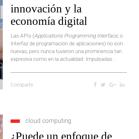
innovación y la
economía digital
Las APIs (
Applications Programming Interface
, o
Interfaz de programación de aplicaciones) no son
nuevas, pero nunca tuvieron una prominencia tan
expresiva como en la actualidad. Impulsadas...
Compartir
cloud computing
¿Puede un enfoque de