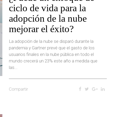
ciclo de vida para la
adopción de la nube
mejorar el éxito?
La adopción de la nube se disparó durante la
pandemia y Gartner prevé que el gasto de los
usuarios finales en la nube pública en todo el
mundo crecerá un 23% este año a medida que
las...
Compartir