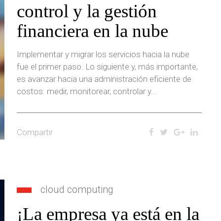
control y la gestión
financiera en la nube
Implementar y migrar los servicios hacia la nube
fue el primer paso. Lo siguiente y, más importante,
es avanzar hacia una administración eficiente de
costos: medir, monitorear, controlar y...
Compartir
cloud computing
¡La empresa ya está en la