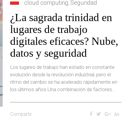
cloud computing
Seguridad
,
¿La sagrada trinidad en
lugares de trabajo
digitales eficaces? Nube,
datos y seguridad
Los lugares de trabajo han estado en constante
evolución desde la revolución industrial, pero el
ritmo del cambio se ha acelerado rápidamente en
los últimos años.Una combinación de factores...
Compartir