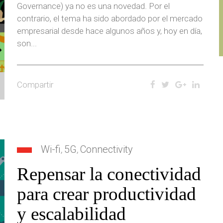
Governance) ya no es una novedad. Por el
contrario, el tema ha sido abordado por el mercado
empresarial desde hace algunos años y, hoy en día,
son...
Compartir
Wi-fi
5G
Connectivity
,
,
Repensar la conectividad
para crear productividad
y escalabilidad