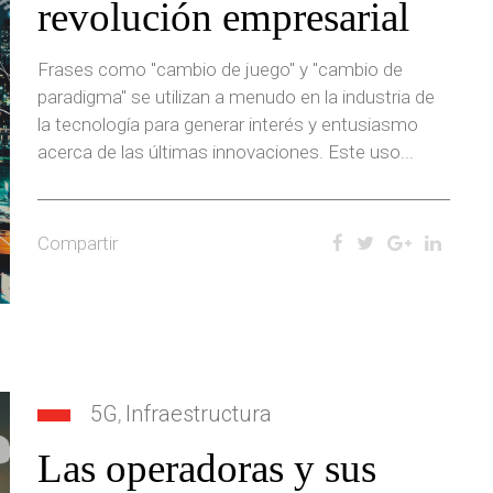
revolución empresarial
Frases como "cambio de juego" y "cambio de
paradigma" se utilizan a menudo en la industria de
la tecnología para generar interés y entusiasmo
acerca de las últimas innovaciones. Este uso...
Compartir
5G
Infraestructura
,
Las operadoras y sus