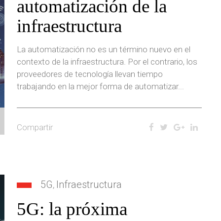
automatización de la
infraestructura
La automatización no es un término nuevo en el
contexto de la infraestructura. Por el contrario, los
proveedores de tecnología llevan tiempo
trabajando en la mejor forma de automatizar...
Compartir
5G
Infraestructura
,
5G: la próxima