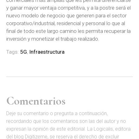
comerciales más amplias que les permita diferenciarse
y ganar mayor ventaja competitiva, y a la postre será el
nuevo modelo de negocio que generen para el sector
corporativo/industrial, residencial y personal lo que al
final de todo este largo camino les permita recuperar la
inversión y monetizar el trabajo realizado.
Tags:
5G
,
Infraestructura
Comentarios
D
eje su comentario o pregunta a continuación,
recordando que los comentarios son las del autor y no
expresan la opinión de este editorial. La Logicalis, editora
del blog Digitizeme, se reserva el derecho de excluir