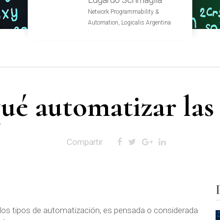
Network Programmability &
Automation, Logicalis Argentina
ué automatizar las
Compartir
los tipos de automatización, es pensada o considerada