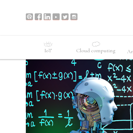
IoT
Cloud computing
An