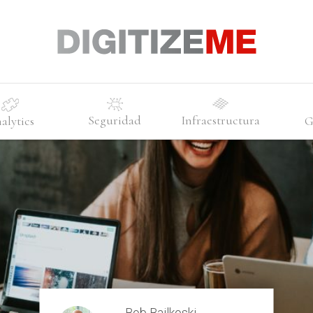
Seguridad
Infraestructura
alytics
G
Bob Bailkoski