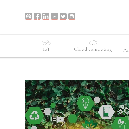
IoT
Cloud computing
An