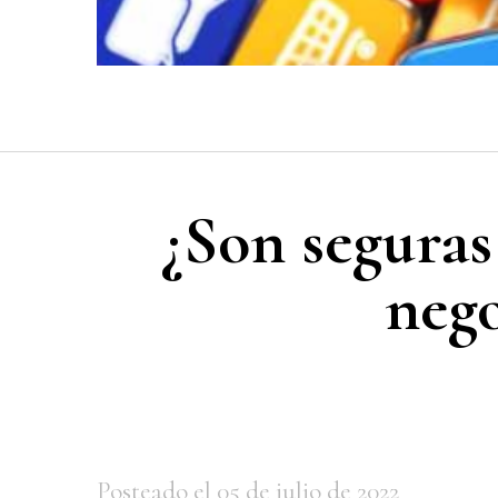
¿Son seguras
nego
Posteado el 05 de julio de 2022