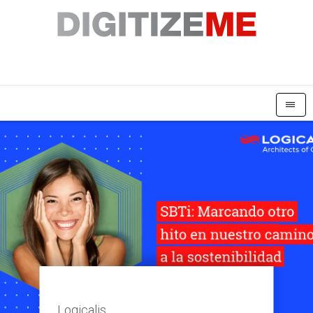
|||
Logicalis