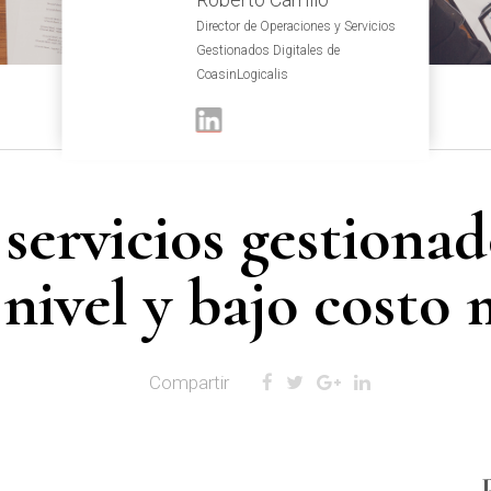
Director de Operaciones y Servicios
Gestionados Digitales de
CoasinLogicalis
 servicios gestionad
 nivel y bajo costo
Compartir