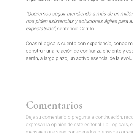
"Queremos seguir atendiendo a más de un millón
nos piden asistencias y soluciones ágiles para 
expectativas"
, sentencia Carrillo.
CoasinLogicalis cuenta con experiencia, conocim
construir una relación de confianza eficiente y es
serán, a largo plazo, un activo esencial de la evoluc
Comentarios
D
eje su comentario o pregunta a continuación, rec
expresan la opinión de este editorial. La Logicalis, 
mensajes que sean considerados ofensivos o irrespet