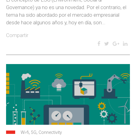
Governance) ya no es una novedad. Por el contrario, el
tema ha sido abordado por el mercado empresarial
desde hace algunos años y, hoy en día, son...
Compartir
,
,
Wi-fi
5G
Connectivity