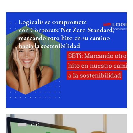
Logicalis se compromete
con Corporate Net Zero Standard,
marcando otro hito en su camino
hacia la sostenibilidad
Logicalis se compromete a establecer
reducciones de emisiones a corto plazo
en toda la empresa de acuerdo con la
ciencia del clima con el SBTi.
Logicalis se une a la campaña Race to
Zero...
CIO